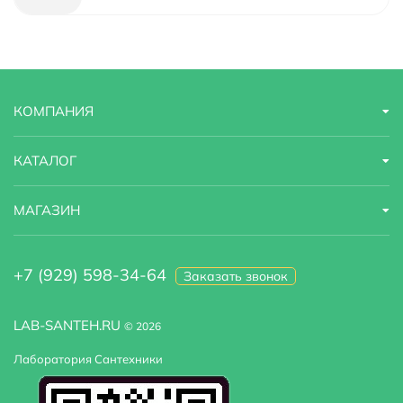
Материал
латунь
Модель
Saona 2303F Antique
КОМПАНИЯ
Назначение
для кухонной мойки
Область применения
бытовая
КАТАЛОГ
Оснащение
гибкая подводка
МАГАЗИН
Стандарт подводки
1/2"
+7 (929) 598-34-64
Заказать звонок
Стилистика дизайна
современный
Тип подводки
гибкая
LAB-SANTEH.RU
© 2026
Лаборатория Сантехники
Высота излива
15.5