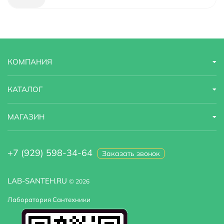
Материал
латунь
Назначение
для кухонной мойки
КОМПАНИЯ
Область применения
бытовая
Оснащение
крепления, аэратор, гибкая подводка
КАТАЛОГ
Стандарт подводки
1/2"
МАГАЗИН
Стилистика дизайна
современный
+7 (929) 598-34-64
Заказать звонок
Тип подводки
гибкая
Высота излива
26,5
LAB-SANTEH.RU
© 2026
Лаборатория Сантехники