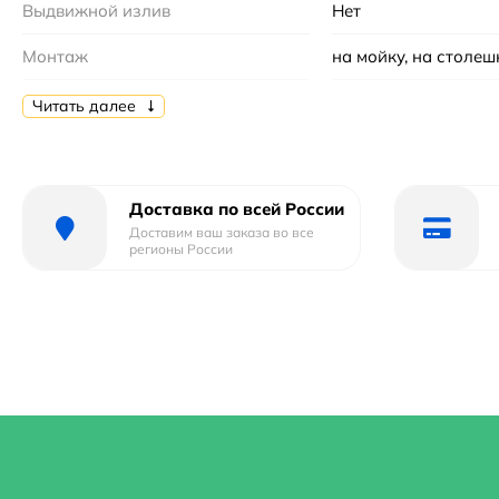
Выдвижной излив
Нет
Монтаж
на мойку, на столе
Форма
округлая
Читать далее
Тип
смеситель
Гарантийный срок
1 год
Доставка по всей России
Доставим ваш заказа во все
Страна бренда
Россия
регионы России
Длина излива
20.1 м
Форма излива
С традиционным из
Габариты
15x22x25,9
Механизм
Керамический
Количество монтажных отверстий :
1