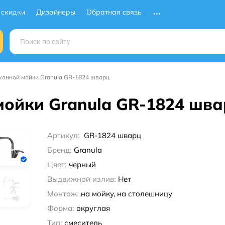
 скидки
Дизайнеры
Обратная связь
хонной мойки Granula GR-1824 шварц
мойки Granula GR-1824 шв
Артикул:
GR-1824 шварц
Бренд:
Granula
Цвет:
черный
Выдвижной излив:
Нет
Монтаж:
на мойку, на столешницу
Форма:
округлая
Тип:
смеситель