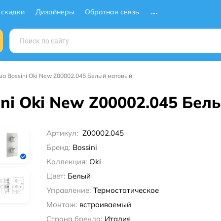
 скидки
Дизайнеры
Обратная связь
ша Bossini Oki New Z00002.045 Белый матовый
ini Oki New Z00002.045 Бе
Артикул:
Z00002.045
Бренд:
Bossini
Коллекция:
Oki
Цвет:
Белый
Управление:
Термостатическое
Монтаж:
встраиваемый
Страна бренда:
Италия