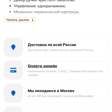
Управление: однорычажное.
Механизм: керамический картридж.
Количество монтажных отверстий: 1.
Читать далее
Стандарт подводки: 1/2.
Монтаж: встраиваемый.
В комплекте поставки:
Доставка по всей России
Смеситель (внешняя и внутренняя части).
Доставим ваш заказа во все регионы России
Набор креплений.
Оплата онлайн
Наличными, безнал. С НДС , банковской картой или
онлайн
Мы находимся в Москве
41 км. МКАД Приходите мы всегда Вам рады!