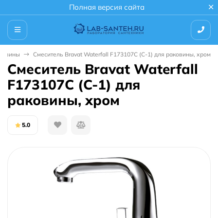
Полная версия сайта
аковины
Смеситель Bravat Waterfall F173107C (C-1) для раковины, хром
Смеситель Bravat Waterfall
F173107C (C-1) для
раковины, хром
5.0