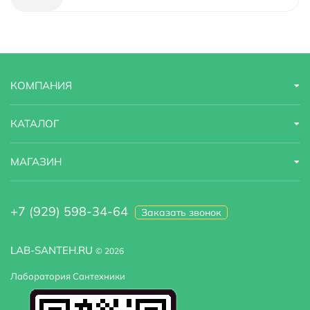
Назначение
для раковины
Ширина
5 м
КОМПАНИЯ
Штрихкод
4603757419918
Высота
31 м
КАТАЛОГ
МАГАЗИН
+7 (929) 598-34-64
Заказать звонок
LAB-SANTEH.RU
© 2026
Лаборатория Сантехники