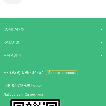
Назначение
для раковины
Ширина
5 м
КОМПАНИЯ
Штрихкод
4603757419901
Высота
31 м
КАТАЛОГ
МАГАЗИН
+7 (929) 598-34-64
Заказать звонок
LAB-SANTEH.RU
© 2026
Лаборатория Сантехники