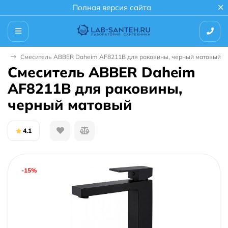
Полная версия сайта
ши
Смеситель ABBER Daheim AF8211B для раковины, черный матовый
Смеситель ABBER Daheim
AF8211B для раковины,
черный матовый
4.1
-15%