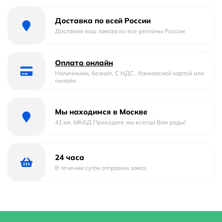
Материал
Фаянс
Доставка по всей России
Страна бренда
Россия
Доставим ваш заказа во все регионы России
Гарантийный срок
5 лет
Оплата онлайн
Глубина
43.5 м
Наличными, безнал. С НДС , банковской картой или
онлайн
Область применения
для общественных мест
Мы находимся в Москве
Ширина
43.5 м
41 км. МКАД Приходите мы всегда Вам рады!
Стилистика дизайна
ретро
Высота
13 м
24 часа
В течении суток отправим заказ