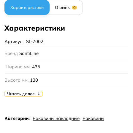
Характеристики
Отзывы
0
Характеристики
Артикул
:
SL-7002
Бренд
SantiLine
Ширина мм.
435
Высота мм.
130
Глубина мм.
435
Читать далее
Тип
накладная
Категории:
Раковины накладные
Раковины
Форма
округлая