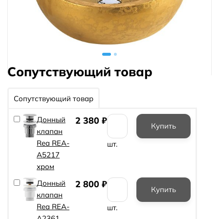
Сопутствующий товар
Сопутствующий товар
Донный
2 380
₽
клапан
Rea REA-
шт.
A5217
хром
Донный
2 800
₽
клапан
Rea REA-
шт.
A2361