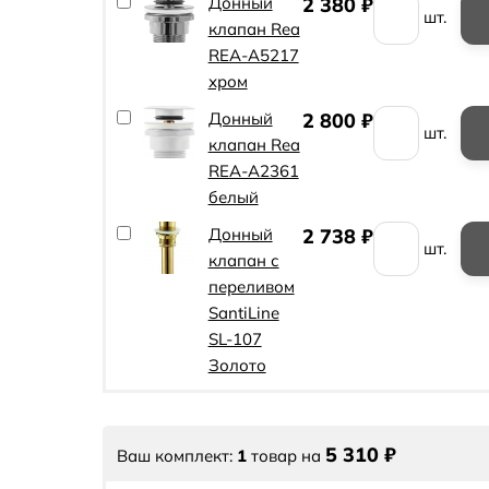
Донный
2 380
₽
шт.
клапан Rea
REA-A5217
хром
Донный
2 800
₽
шт.
клапан Rea
REA-A2361
белый
Донный
2 738
₽
шт.
клапан с
переливом
SantiLine
SL-107
Золото
5 310
₽
Ваш комплект:
1
товар
на