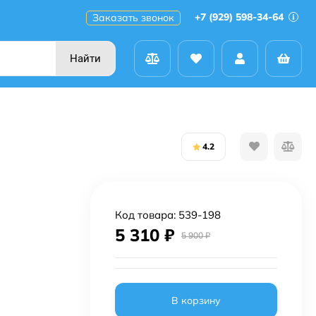
+7 (929) 598-34-64
Заказать звонок
Найти
4.2
Код товара:
539-198
5 310
₽
5 900
₽
В корзину