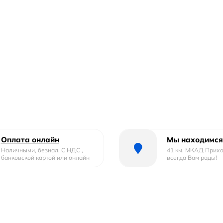
Оплата онлайн
Мы находимся
Наличными, безнал. С НДС ,
41 км. МКАД Прих
банковской картой или онлайн
всегда Вам рады!