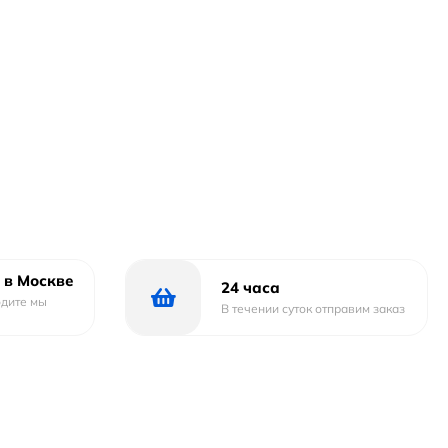
 в Москве
24 часа
одите мы
В течении суток отправим заказ