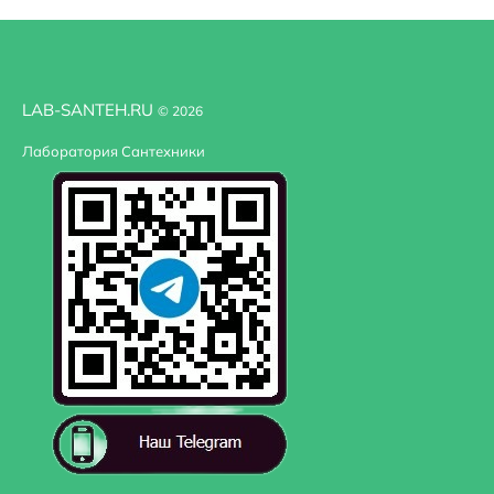
Оснащение
встроенный слив-перелив
Расположение смесителя
Посередине
LAB-SANTEH.RU
© 2026
Ширина
45 м
Лаборатория Сантехники
Стилистика дизайна
современный
Высота
14 м