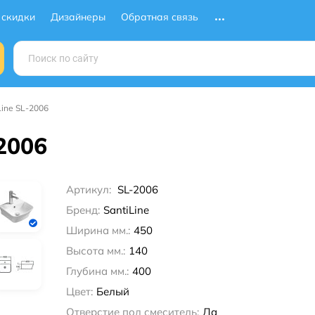
 скидки
Дизайнеры
Обратная связь
Line SL-2006
2006
Артикул:
SL-2006
Бренд:
SantiLine
Ширина мм.:
450
Высота мм.:
140
Глубина мм.:
400
Цвет:
Белый
Отверстие под смеситель:
Да