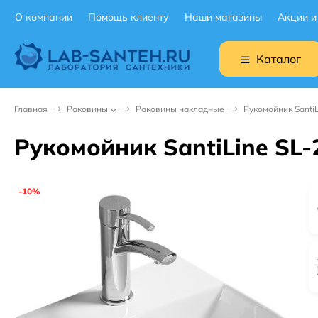
О компании
Помощь клиенту
Наши магазины
Акции и
Каталог
Главная
Раковины
Раковины накладные
Рукомойник Santi
Рукомойник SantiLine SL-
-10%