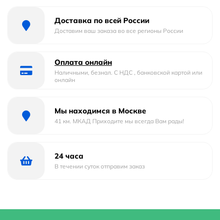
Форма
квадратная
Доставка по всей России
Материал
Фаянс
Доставим ваш заказа во все регионы России
Страна бренда
Россия
Оплата онлайн
Гарантийный срок
5 лет
Наличными, безнал. С НДС , банковской картой или
онлайн
Глубина
41 м
Мы находимся в Москве
Область применения
для общественных мест
41 км. МКАД Приходите мы всегда Вам рады!
Ширина
41 м
Стилистика дизайна
современный
24 часа
В течении суток отправим заказ
Высота
14.5 м