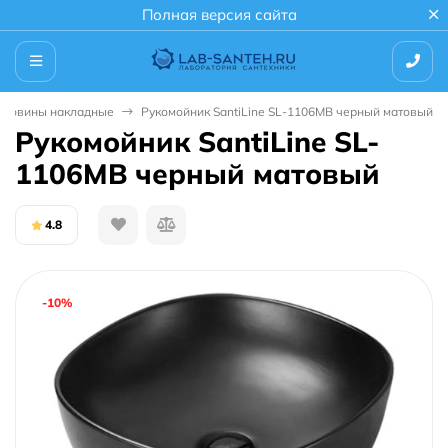
Полная версия сайта
аковины накладные
Рукомойник SantiLine SL-1106MB черный матовый
Рукомойник SantiLine SL-
1106MB черный матовый
4.8
-10%