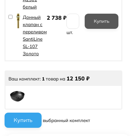
белый
Донный
2 738
₽
клапан с
переливом
шт.
SantiLine
SL-107
Золото
12 150
₽
Ваш комплект:
1
товар
на
выбранный комплект