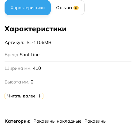
Характеристики
Отзывы
0
Характеристики
Артикул
:
SL-1106MB
Бренд
SantiLine
Ширина мм.
410
Высота мм.
0
Глубина мм.
410
Читать далее
Цвет
черный
Категории:
Раковины накладные
Раковины
Тип
накладная