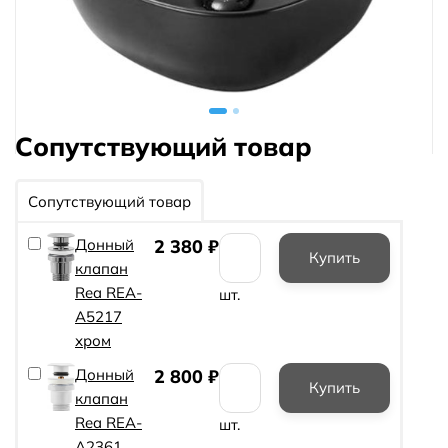
Сопутствующий товар
Сопутствующий товар
Донный
2 380
₽
клапан
Rea REA-
шт.
A5217
хром
Донный
2 800
₽
клапан
Rea REA-
шт.
A2361