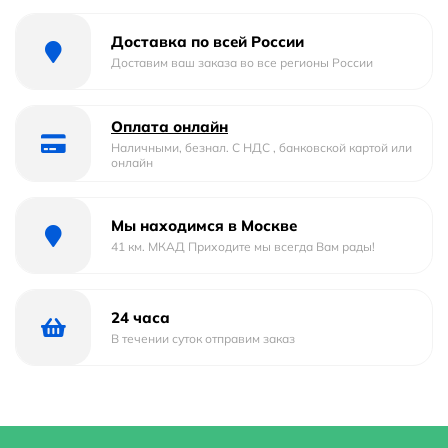
Форма
округлая
Доставка по всей России
Материал
Фаянс
Доставим ваш заказа во все регионы России
Страна бренда
Россия
Оплата онлайн
Гарантийный срок
5 лет
Наличными, безнал. С НДС , банковской картой или
онлайн
Глубина
41.5 м
Мы находимся в Москве
Область применения
для общественных мест
41 км. МКАД Приходите мы всегда Вам рады!
Ширина
41.5 м
Стилистика дизайна
современный
24 часа
В течении суток отправим заказ
Высота
15 м