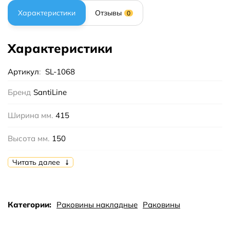
Характеристики
Отзывы
0
Характеристики
Артикул
:
SL-1068
Бренд
SantiLine
Ширина мм.
415
Высота мм.
150
Глубина мм.
415
Читать далее
Цвет
Белый
Категории:
Раковины накладные
Раковины
Тип
накладная