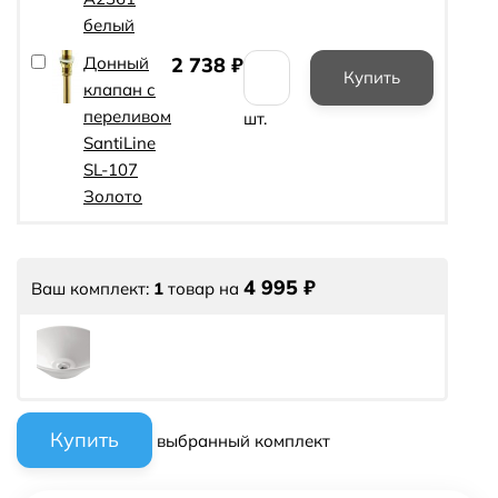
белый
Донный
2 738
₽
клапан с
переливом
шт.
SantiLine
SL-107
Золото
4 995
₽
Ваш комплект:
1
товар
на
выбранный комплект