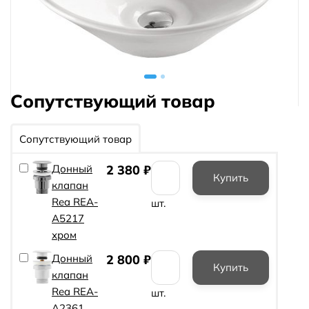
Сопутствующий товар
Сопутствующий товар
Донный
2 380
₽
клапан
Rea REA-
шт.
A5217
хром
Донный
2 800
₽
клапан
Rea REA-
шт.
A2361