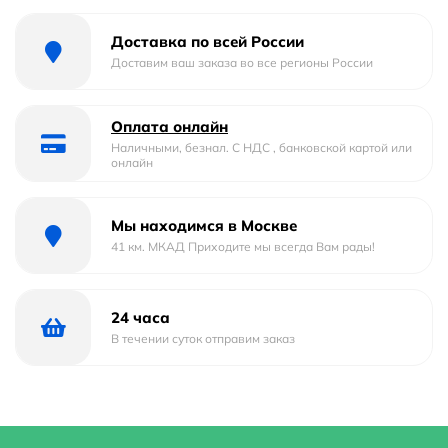
Форма
квадратная
Доставка по всей России
Материал
Фаянс
Доставим ваш заказа во все регионы России
Страна бренда
Россия
Оплата онлайн
Гарантийный срок
5 лет
Наличными, безнал. С НДС , банковской картой или
онлайн
Глубина
42 м
Мы находимся в Москве
Область применения
для общественных мест
41 км. МКАД Приходите мы всегда Вам рады!
Ширина
42 м
Стилистика дизайна
современный
24 часа
В течении суток отправим заказ
Высота
13.5 м