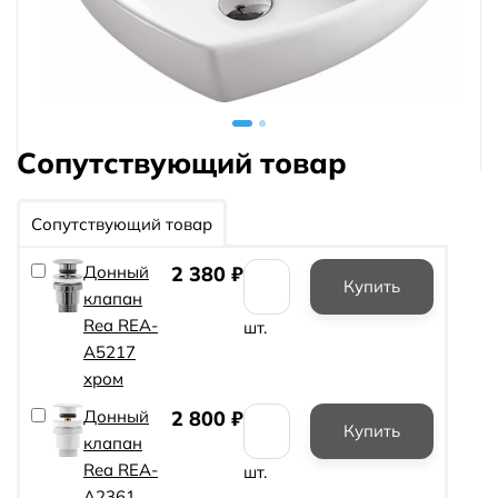
Сопутствующий товар
Сопутствующий товар
Донный
2 380
₽
клапан
Rea REA-
шт.
A5217
хром
Донный
2 800
₽
клапан
Rea REA-
шт.
A2361