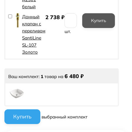
белый
Донный
2 738
₽
клапан с
переливом
шт.
SantiLine
SL-107
Золото
6 480
₽
Ваш комплект:
1
товар
на
выбранный комплект