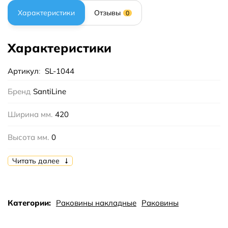
Характеристики
Отзывы
0
Характеристики
Артикул
:
SL-1044
Бренд
SantiLine
Ширина мм.
420
Высота мм.
0
Глубина мм.
420
Читать далее
Цвет
Белый
Категории:
Раковины накладные
Раковины
Тип
накладная