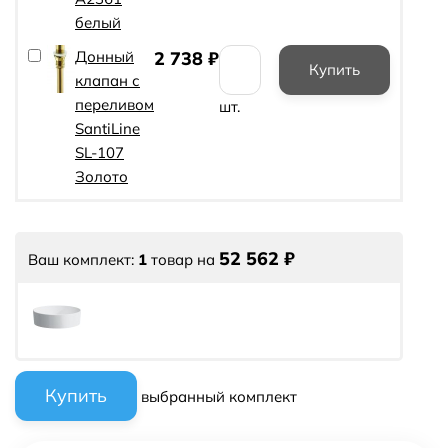
белый
Донный
2 738
₽
клапан с
переливом
шт.
SantiLine
SL-107
Золото
52 562
₽
Ваш комплект:
1
товар
на
выбранный комплект