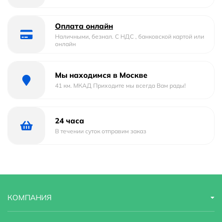
Отверстие под перелив :
Нет
Тип
накладная, рукомойник
Оплата онлайн
Наличными, безнал. С НДС , банковской картой или
онлайн
Форма
округлая
Материал
Фарфор
Мы находимся в Москве
41 км. МКАД Приходите мы всегда Вам рады!
Страна бренда
Швейцария
Гарантийный срок
5 лет
24 часа
В течении суток отправим заказ
Стилистика дизайна
hi-tech
Угловая конструкция
Нет
КОМПАНИЯ