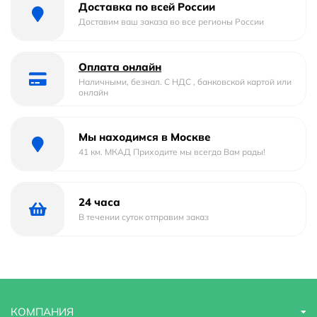
Доставка по всей России
Материал
Фаянс
Доставим ваш заказа во все регионы России
Страна бренда
Россия
Оплата онлайн
Гарантийный срок
5 лет
Наличными, безнал. С НДС , банковской картой или
онлайн
Глубина
38.5 м
Мы находимся в Москве
Область применения
бытовая
41 км. МКАД Приходите мы всегда Вам рады!
Ширина
56 м
Стилистика дизайна
современный
24 часа
В течении суток отправим заказ
Высота
15 м
КОМПАНИЯ