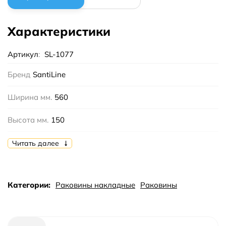
Характеристики
Артикул
:
SL-1077
Бренд
SantiLine
Ширина мм.
560
Высота мм.
150
Глубина мм.
385
Читать далее
Цвет
Белый
Категории:
Раковины накладные
Раковины
Тип
накладная
Форма
овальная