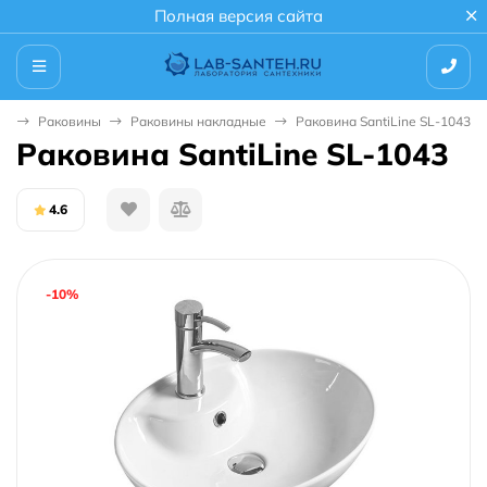
Полная версия сайта
ая
Раковины
Раковины накладные
Раковина SantiLine SL-1043
Раковина SantiLine SL-1043
4.6
-10%