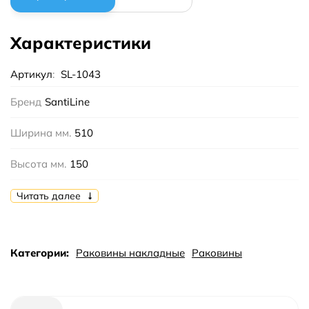
Характеристики
Артикул
:
SL-1043
Бренд
SantiLine
Ширина мм.
510
Высота мм.
150
Глубина мм.
405
Читать далее
Цвет
Белый
Категории:
Раковины накладные
Раковины
Отверстие под смеситель
Да
Тип
накладная