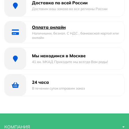
Доставка по всей России
Форма
овальная
Доставим ваш заказа во все регионы России
Материал
Фаянс
Оплата онлайн
Страна бренда
Россия
Наличными, безнал. С НДС , банковской картой или
онлайн
Гарантийный срок
5 лет
Мы находимся в Москве
Глубина
40.5 м
41 км. МКАД Приходите мы всегда Вам рады!
Модель
SL-1043
Область применения
бытовая
24 часа
В течении суток отправим заказ
Оснащение
слив-перелив
Расположение смесителя
Посередине
Ширина
51 м
КОМПАНИЯ