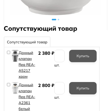
Сопутствующий товар
Сопутствующий товар
Донный
2 380
₽
клапан
Rea REA-
шт.
A5217
хром
Донный
2 800
₽
клапан
Rea REA-
шт.
A2361
белый