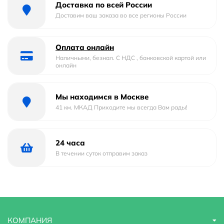
Доставка по всей России
Форма
овальная
Доставим ваш заказа во все регионы России
Материал
Фаянс
Оплата онлайн
Страна бренда
Россия
Наличными, безнал. С НДС , банковской картой или
онлайн
Гарантийный срок
5 лет
Мы находимся в Москве
Глубина
39 м
41 км. МКАД Приходите мы всегда Вам рады!
Область применения
бытовая
Оснащение
встроенный слив-перелив
24 часа
В течении суток отправим заказ
Расположение смесителя
Посередине
Ширина
59 м
Стилистика дизайна
современный
КОМПАНИЯ