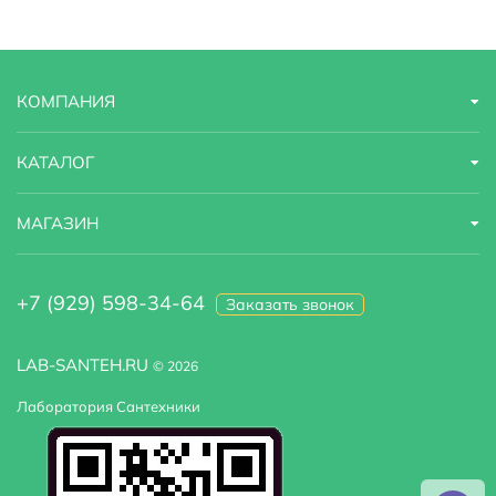
Область применения
бытовая
Оснащение
кронштейн
КОМПАНИЯ
Расположение смесителя
Посередине
Ширина мм.
600
КАТАЛОГ
Стилистика дизайна
современный
МАГАЗИН
Установка над стиральную машину :
Да
+7 (929) 598-34-64
Заказать звонок
Высота мм.
110
LAB-SANTEH.RU
© 2026
Лаборатория Сантехники