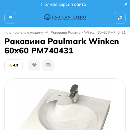
Полная версия сайта
ны на стиральную машину
Раковина Paulmark Winken 60x60 PM740431
Раковина Paulmark Winken
60x60 PM740431
4.3