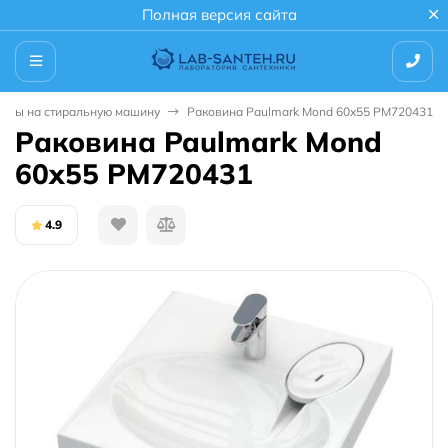
Полная версия сайта
ины на стиральную машину
Раковина Paulmark Mond 60x55 PM720431
Раковина Paulmark Mond
60x55 PM720431
4.9