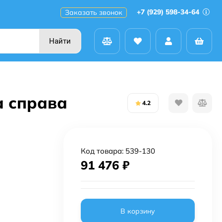
+7 (929) 598-34-64
Заказать звонок
Найти
ка справа
4.2
Код товара:
539-130
91 476
₽
В корзину