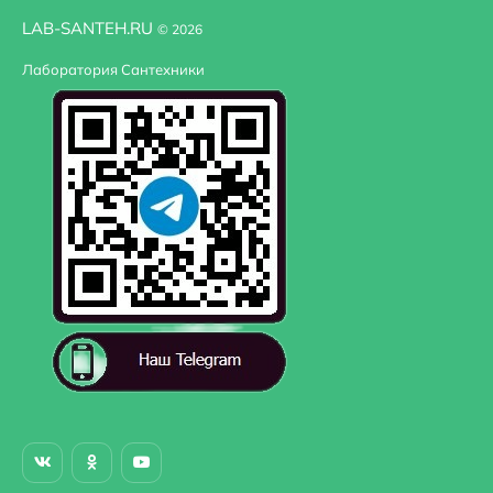
LAB-SANTEH.RU
© 2026
Ориентация
Правосторонняя
Лаборатория Сантехники
Стилистика дизайна
hi-tech
Угловая конструкция
Нет