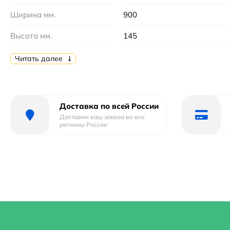
Ширина мм.
900
Высота мм.
145
Глубина мм.
450
Читать далее
Цвет
Белый
Отверстие под смеситель
Да
Доставка по всей России
Доставим ваш заказа во все
Отверстие под перелив :
Да
регионы России
Тип
накладная, подвесная, сто
Форма
ассиметричная
Материал
Фарфор
Страна бренда
Швейцария
Гарантийный срок
5 лет