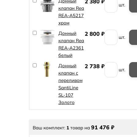
Донный
2 380
₽
шт.
клапан Rea
REA-A5217
хром
Донный
2 800
₽
шт.
клапан Rea
REA-A2361
белый
Донный
2 738
₽
шт.
клапан с
переливом
SantiLine
SL-107
Золото
91 476
₽
Ваш комплект:
1
товар
на