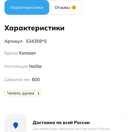
Характеристики
Отзывы
0
Характеристики
Артикул
:
534359*0
Бренд
Kerasan
Коллекция
Nolita
Ширина мм.
600
Высота мм.
150
Читать далее
Глубина мм.
400
Цвет
Серый
Доставка по всей России
Доставим ваш заказа во все регионы России