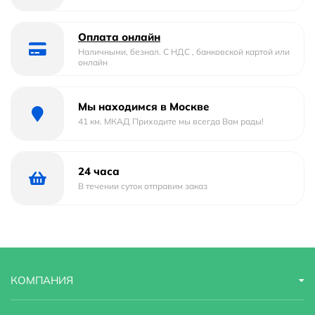
Тип
накладная
Форма
овальная
Оплата онлайн
Наличными, безнал. С НДС , банковской картой или
онлайн
Материал
Фарфор
Страна бренда
Италия
Мы находимся в Москве
41 км. МКАД Приходите мы всегда Вам рады!
Гарантийный срок
15 лет
Стилистика дизайна
современный
24 часа
В течении суток отправим заказ
КОМПАНИЯ