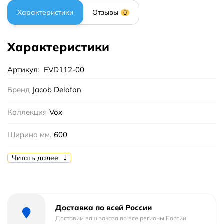
Характеристики
Отзывы
0
Характеристики
Артикул
:
EVD112-00
Бренд
Jacob Delafon
Коллекция
Vox
Ширина мм.
600
Высота мм.
0
Читать далее
Глубина мм.
450
Цвет
Белый
Доставка по всей России
Доставим ваш заказа во все регионы России