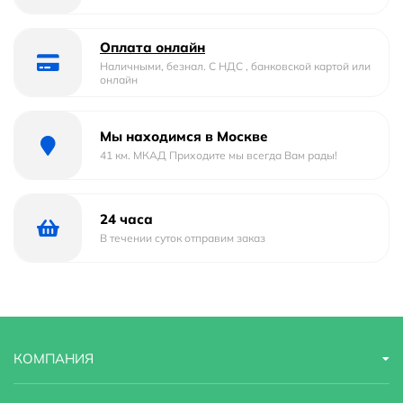
Отверстие под смеситель
Да
Отверстие под перелив :
Да
Оплата онлайн
Наличными, безнал. С НДС , банковской картой или
онлайн
Тип
накладная
Форма
прямоугольная
Мы находимся в Москве
41 км. МКАД Приходите мы всегда Вам рады!
Материал
Фаянс
Страна бренда
Франция
24 часа
В течении суток отправим заказ
Гарантийный срок
10 лет
Стилистика дизайна
современный
Угловая конструкция
Нет
КОМПАНИЯ