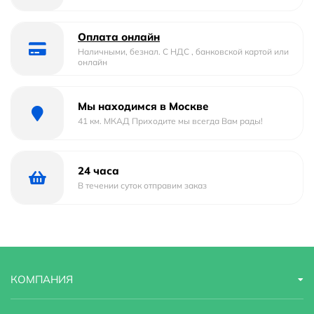
Отверстие под смеситель
Да
Отверстие под перелив :
Нет
Оплата онлайн
Наличными, безнал. С НДС , банковской картой или
онлайн
Тип
накладная, подвесная
Форма
прямоугольная
Мы находимся в Москве
41 км. МКАД Приходите мы всегда Вам рады!
Материал
Фаянс
Страна бренда
Франция
24 часа
В течении суток отправим заказ
Гарантийный срок
10 лет
Оснащение
донный клапан, встроенный слив-перелив
Стилистика дизайна
hi-tech
КОМПАНИЯ
Угловая конструкция
Нет