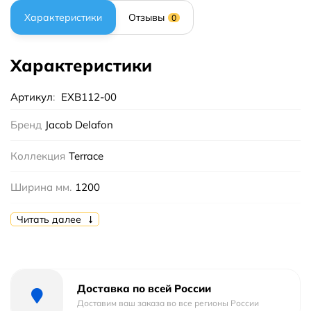
Характеристики
Отзывы
0
Характеристики
Артикул
:
EXB112-00
Бренд
Jacob Delafon
Коллекция
Terrace
Ширина мм.
1200
Высота мм.
210
Читать далее
Глубина мм.
490
Цвет
Белый
Доставка по всей России
Доставим ваш заказа во все регионы России