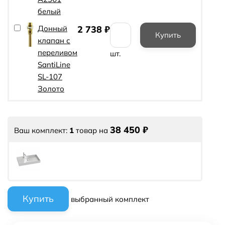
белый
Донный
2 738
₽
клапан с
переливом
шт.
SantiLine
SL-107
Золото
38 450
₽
Ваш комплект:
1
товар
на
выбранный комплект