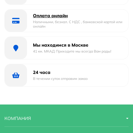
Отверстие под смеситель
Да
Отверстие под перелив :
Да
Оплата онлайн
Наличными, безнал. С НДС , банковской картой или
онлайн
Тип
накладная, подвесная, полувстраиваемая,
столешница
Мы находимся в Москве
Форма
прямоугольная
41 км. МКАД Приходите мы всегда Вам рады!
Материал
Фаянс
24 часа
Страна бренда
Франция
В течении суток отправим заказ
Гарантийный срок
10 лет
Ориентация
Левосторонняя
Стилистика дизайна
hi-tech
КОМПАНИЯ
Угловая конструкция
Нет