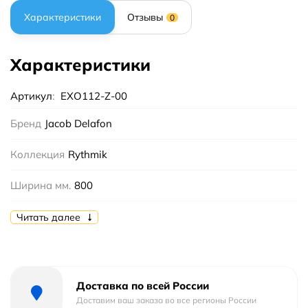
Характеристики
Отзывы
0
Характеристики
Артикул
:
EXO112-Z-00
Бренд
Jacob Delafon
Коллекция
Rythmik
Ширина мм.
800
Высота мм.
135
Читать далее
Глубина мм.
460
Цвет
Белый
Доставка по всей России
Доставим ваш заказа во все регионы России