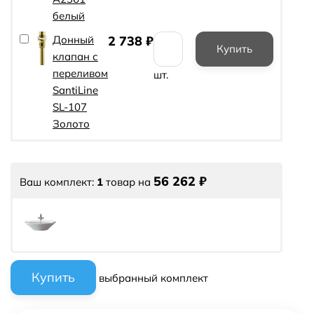
белый
Донный
2 738
₽
клапан с
переливом
шт.
SantiLine
SL-107
Золото
56 262
₽
Ваш комплект:
1
товар
на
выбранный комплект