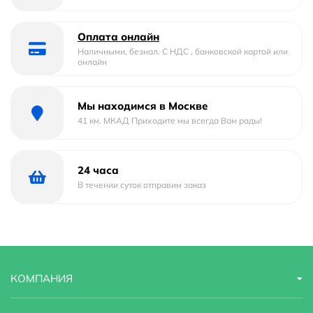
Отверстие под смеситель
Да
Отверстие под перелив :
Да
Оплата онлайн
Наличными, безнал. С НДС , банковской картой или
онлайн
Тип
накладная, подвесная, с пьедесталом, с
полупьедесталом
Мы находимся в Москве
Форма
овальная
41 км. МКАД Приходите мы всегда Вам рады!
Материал
Фаянс
24 часа
Страна бренда
Италия
В течении суток отправим заказ
Гарантийный срок
1 год
Оснащение
крепления
Стилистика дизайна
hi-tech
КОМПАНИЯ
Угловая конструкция
Нет