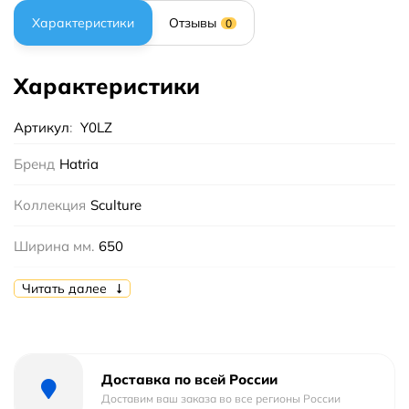
Характеристики
Отзывы
0
Характеристики
Артикул
:
Y0LZ
Бренд
Hatria
Коллекция
Sculture
Ширина мм.
650
Высота мм.
200
Читать далее
Глубина мм.
575
Цвет
Белый
Доставка по всей России
Доставим ваш заказа во все регионы России