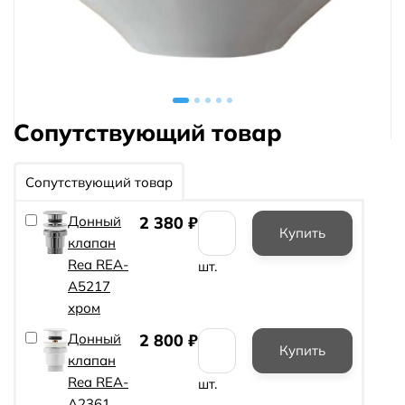
Сопутствующий товар
Сопутствующий товар
Донный
2 380
₽
клапан
Rea REA-
шт.
A5217
хром
Донный
2 800
₽
клапан
Rea REA-
шт.
A2361