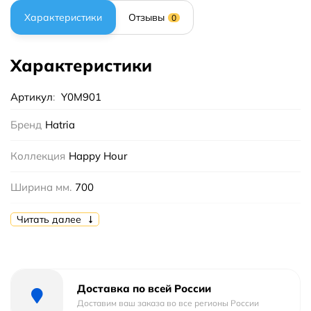
Характеристики
Отзывы
0
Характеристики
Артикул
:
Y0M901
Бренд
Hatria
Коллекция
Happy Hour
Ширина мм.
700
Высота мм.
140
Читать далее
Глубина мм.
400
Цвет
Белый
Доставка по всей России
Доставим ваш заказа во все регионы России