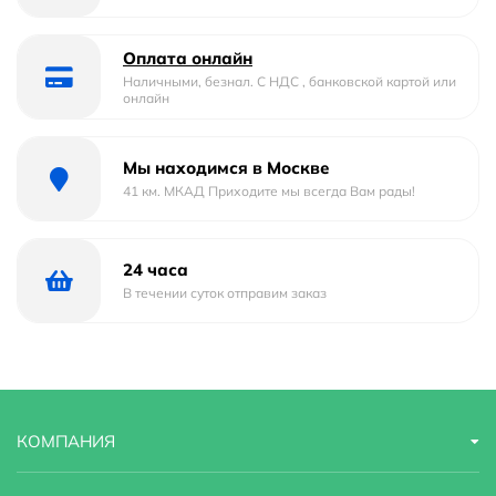
Отверстие под перелив :
Да
Тип
накладная
Оплата онлайн
Наличными, безнал. С НДС , банковской картой или
онлайн
Форма
овальная
Материал
Фаянс
Мы находимся в Москве
41 км. МКАД Приходите мы всегда Вам рады!
Страна бренда
Италия
Гарантийный срок
1 год
24 часа
В течении суток отправим заказ
Стилистика дизайна
современный
Угловая конструкция
Нет
КОМПАНИЯ