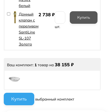
белый
Донный
2 738
₽
клапан с
переливом
шт.
SantiLine
SL-107
Золото
38 155
₽
Ваш комплект:
1
товар
на
выбранный комплект