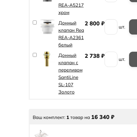
REA-A5217
хром
Донный
2 800
₽
шт.
клапан Rea
REA-A2361
белый
Донный
2 738
₽
шт.
клапан с
переливом
SantiLine
SL-107
Золото
16 340
₽
Ваш комплект:
1
товар
на