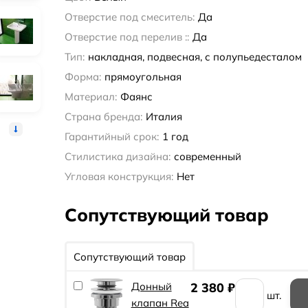
Отверстие под смеситель:
Да
Отверстие под перелив ::
Да
Тип:
накладная, подвесная, с полупьедесталом
Форма:
прямоугольная
Материал:
Фаянс
Страна бренда:
Италия
Гарантийный срок:
1 год
Стилистика дизайна:
современный
Угловая конструкция:
Нет
Сопутствующий товар
Сопутствующий товар
Донный
2 380
₽
шт.
клапан Rea