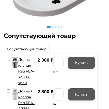
Сопутствующий товар
Сопутствующий товар
Донный
2 380
₽
клапан
Rea REA-
шт.
A5217
хром
Донный
2 800
₽
клапан
Rea REA-
шт.
A2361