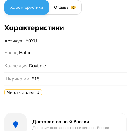
Характеристики
Отзывы
0
Характеристики
Артикул
:
Y0YU
Бренд
Hatria
Коллекция
Daytime
Ширина мм.
615
Высота мм.
170
Читать далее
Глубина мм.
430
Цвет
Белый
Доставка по всей России
Доставим ваш заказа во все регионы России