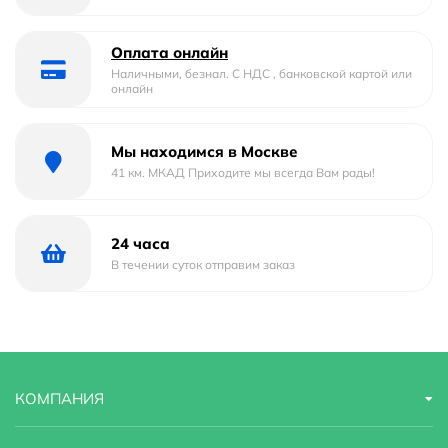
Отверстие под перелив :
Да
Тип
накладная
Оплата онлайн
Наличными, безнал. С НДС , банковской картой или
онлайн
Форма
овальная
Материал
Фаянс
Мы находимся в Москве
41 км. МКАД Приходите мы всегда Вам рады!
Страна бренда
Италия
Гарантийный срок
1 год
24 часа
В течении суток отправим заказ
Стилистика дизайна
современный
Угловая конструкция
Нет
КОМПАНИЯ