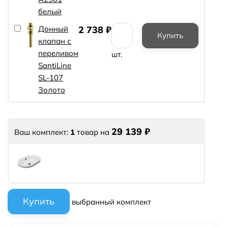
белый
Донный
2 738
₽
клапан с
переливом
шт.
SantiLine
SL-107
Золото
29 139
₽
Ваш комплект:
1
товар
на
выбранный комплект