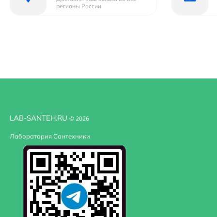
регионы России
LAB-SANTEH.RU
© 2026
Лаборатория Сантехники