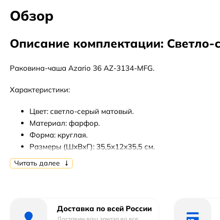
Обзор
Описание комплектации: Светло-
Раковина-чаша Azario 36 AZ-3134-MFG.
Характеристики:
Цвет: светло-серый матовый.
Материал: фарфор.
Форма: круглая.
Размеры (ШхВхГ): 35,5х12х35,5 см.
Монтаж: на тумбу, на столешницу.
Читать далее
В комплекте поставки: раковина-чаша.
Доставка по всей России
Доставим ваш заказа во все