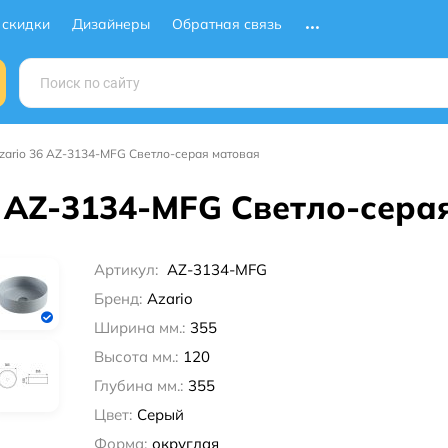
 скидки
Дизайнеры
Обратная связь
ario 36 AZ-3134-MFG Светло-серая матовая
 AZ-3134-MFG Светло-сера
Артикул:
AZ-3134-MFG
Бренд:
Azario
Ширина мм.:
355
Высота мм.:
120
Глубина мм.:
355
Цвет:
Серый
Форма:
округлая