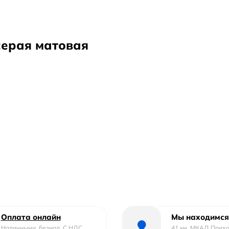
серая матовая
Оплата онлайн
Мы находимся
Наличными, безнал. С НДС ,
41 км. МКАД Прих