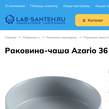
О компании
Помощь клиенту
Наши магазины
Акции и
Каталог
Главная
Раковины
Раковины накладные
Раковина-чаша Az
Раковина-чаша Azario 36