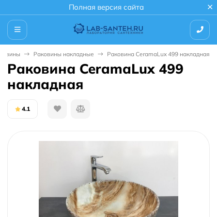
Полная версия сайта
ковины
Раковины накладные
Раковина CeramaLux 499 накладная
Раковина CeramaLux 499
накладная
4.1