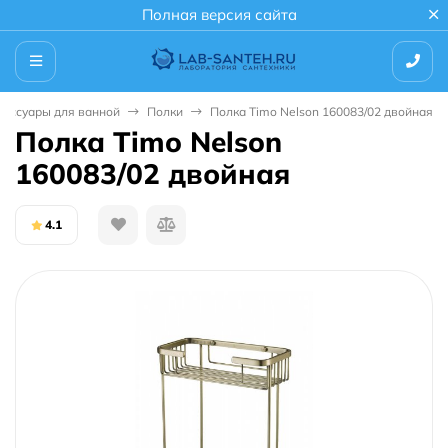
Полная версия сайта
сессуары для ванной
Полки
Полка Timo Nelson 160083/02 двойная
Полка Timo Nelson
160083/02 двойная
4.1