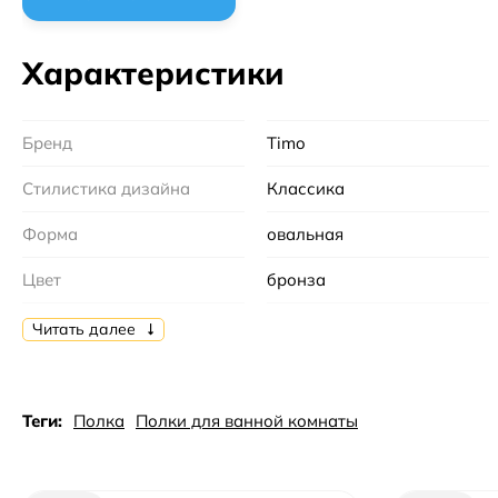
Характеристики
Бренд
Timo
Стилистика дизайна
Классика
Форма
овальная
Цвет
бронза
Тип
полка
Читать далее
Коллекция
Nelson
Материал
латунь
Теги:
Полка
Полки для ванной комнаты
Монтаж
настенный