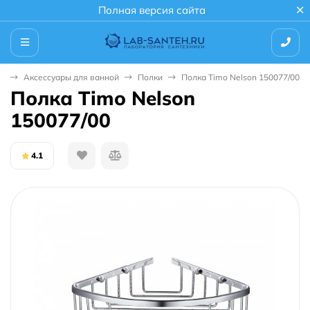
Полная версия сайта
ая
Аксессуары для ванной
Полки
Полка Timo Nelson 150077/00
Полка Timo Nelson
150077/00
4.1