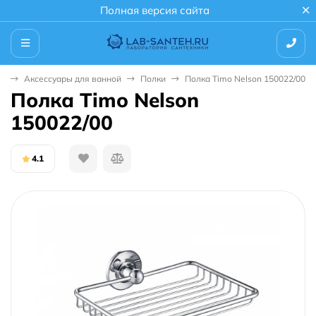
Полная версия сайта
ая
Аксессуары для ванной
Полки
Полка Timo Nelson 150022/00
Полка Timo Nelson
150022/00
4.1