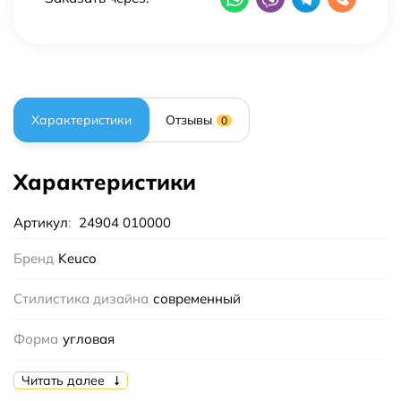
Характеристики
Отзывы
0
Характеристики
Артикул
:
24904 010000
Бренд
Keuco
Стилистика дизайна
современный
Форма
угловая
Цвет
хром
Читать далее