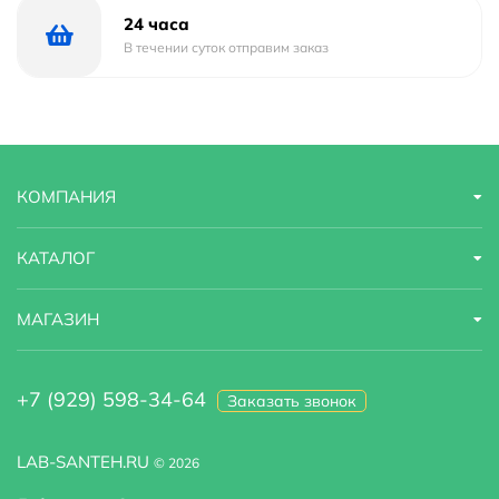
Область применения
бытовая
24 часа
В течении суток отправим заказ
Габариты
62,6x26x12,45
Ширина
62.6 м
Высота
12.45 м
КОМПАНИЯ
Глубина
26 м
КАТАЛОГ
МАГАЗИН
+7 (929) 598-34-64
Заказать звонок
LAB-SANTEH.RU
© 2026