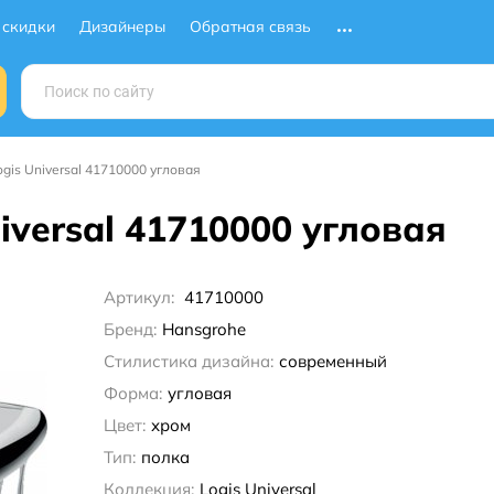
 скидки
Дизайнеры
Обратная связь
gis Universal 41710000 угловая
iversal 41710000 угловая
Артикул:
41710000
Бренд:
Hansgrohe
Стилистика дизайна:
современный
Форма:
угловая
Цвет:
хром
Тип:
полка
Коллекция:
Logis Universal