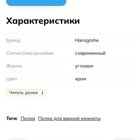
Характеристики
Бренд
Hansgrohe
Стилистика дизайна
современный
Форма
угловая
Цвет
хром
Тип
полка
Читать далее
Коллекция
Logis Universal
Материал
латунь
Теги:
Полка
Полки для ванной комнаты
Монтаж
настенный