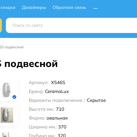
 скидки
Дизайнеры
Обратная связь
6S подвесной
S подвесной
Артикул:
X546S
Бренд:
CeramaLux
Варианты подключения ::
Скрытое
Высота мм.:
710
Форма:
овальная
Ширина мм.:
370
Глубина мм.:
320