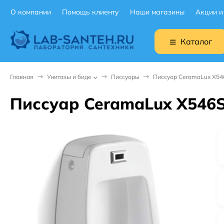
О компании
Помощь клиенту
Наши магазины
Акции и
Каталог
Главная
Унитазы и биде
Писсуары
Писсуар CeramaLux X54
Писсуар CeramaLux X546