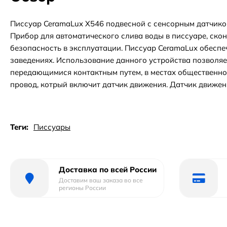
Писсуар CeramaLux X546 подвесной с сенсорным датчиком.
Прибор для автоматического слива воды в писсуаре, ско
безопасность в эксплуатации. Писсуар CeramaLux обеспеч
заведениях. Использование данного устройства позволя
передающимися контактным путем, в местах общественног
провод, котрый включит датчик движения. Датчик движени
Теги:
Писсуары
Доставка по всей России
Доставим ваш заказа во все
регионы России