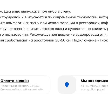
 Два вида выпуска: в пол либо в стену.
нструирован и выпускается по современной технологии, кот
ит комфорт и гигиену при использовании в ресторанах, каф
ет существенно снизить расход воды и существенно снизит
о пользования. Рекомендуемое давление водопровода от 4 
я срабатывает на расстоянии 30-50 см. Подключение - гибк
Оплата онлайн
Мы находимся
Наличными, безнал. С НДС ,
41 км. МКАД Прих
банковской картой или онлайн
всегда Вам рады!