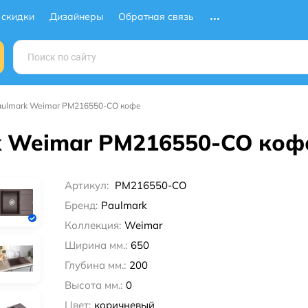
 скидки
Дизайнеры
Обратная связь
aulmark Weimar PM216550-CO кофе
k Weimar PM216550-CO коф
Артикул:
PM216550-CO
Бренд:
Paulmark
Коллекция:
Weimar
Ширина мм.:
650
Глубина мм.:
200
Высота мм.:
0
Цвет:
коричневый