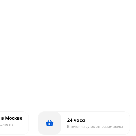
 в Москве
24 часа
одите мы
В течении суток отправим заказ