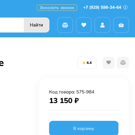
+7 (929) 598-34-64
Заказать звонок
Найти
е
4.4
Код товара:
575-984
13 150
₽
В корзину