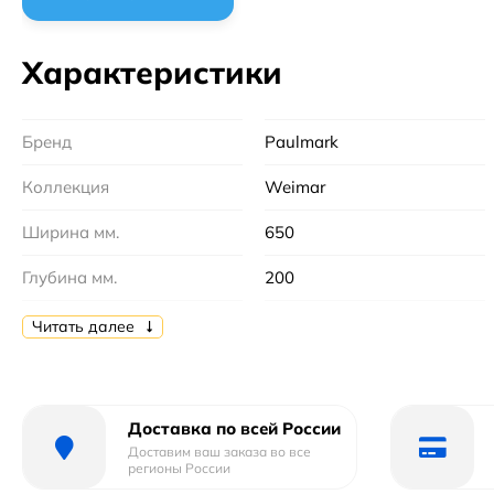
Характеристики
Бренд
Paulmark
Коллекция
Weimar
Ширина мм.
650
Глубина мм.
200
Высота мм.
0
Читать далее
Цвет
коричневый
Страна бренда
Германия
Доставка по всей России
Доставим ваш заказа во все
Гарантийный срок
5 лет
регионы России