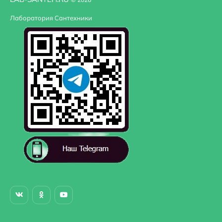
Угловая конструкция
Нет
Лаборатория Сантехники