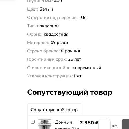
Глубина мм.:
400
Цвет:
Белый
Отверстие под перелив ::
Да
Тип:
накладная
Форма:
квадратная
Материал:
Фарфор
Страна бренда:
Франция
Гарантийный срок:
25 лет
Стилистика дизайна:
современный
Угловая конструкция:
Нет
Сопутствующий товар
Сопутствующий товар
Донный
2 380
₽
шт.
клапан Rea