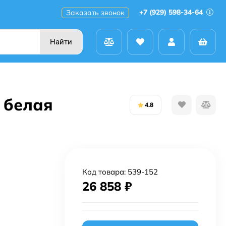
+7 (929) 598-34-64
Заказать звонок
Найти
 белая
4.8
Код товара:
539-152
26 858
₽