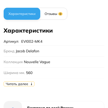
Характеристики
Отзывы
0
Характеристики
Артикул
:
EVI002-MK4
Бренд
Jacob Delafon
Коллекция
Nouvelle Vague
Ширина мм.
560
Высота мм.
180
Читать далее
Глубина мм.
400
Цвет
Серый
Доставка по всей России