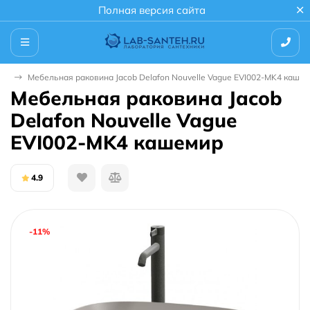
Полная версия сайта
ые
Мебельная раковина Jacob Delafon Nouvelle Vague EVI002-MK4 каше
Мебельная раковина Jacob
Delafon Nouvelle Vague
EVI002-MK4 кашемир
4.9
-11%