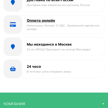
Доставим ваш заказа во все регионы России
Отверстие под перелив :
Нет
Тип
накладная
Оплата онлайн
Наличными, безнал. С НДС , банковской картой или
онлайн
Форма
треугольная
Материал
Фарфор
Мы находимся в Москве
41 км. МКАД Приходите мы всегда Вам рады!
Страна бренда
Франция
Гарантийный срок
25 лет
24 часа
В течении суток отправим заказ
Стилистика дизайна
современный
Угловая конструкция
Нет
КОМПАНИЯ