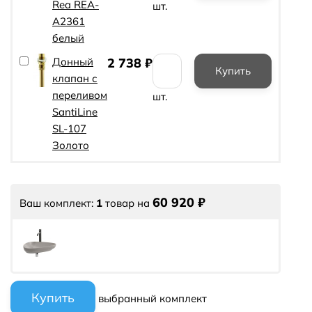
Rea REA-
шт.
A2361
белый
Донный
2 738
₽
клапан с
переливом
шт.
SantiLine
SL-107
Золото
60 920
₽
Ваш комплект:
1
товар
на
выбранный комплект