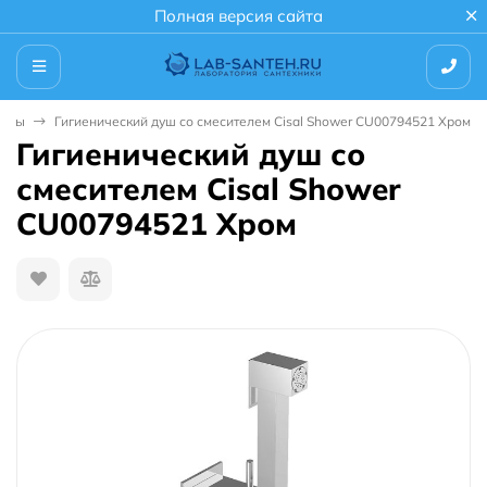
Полная версия сайта
иены
Гигиенический душ со смесителем Cisal Shower CU00794521 Хром
Гигиенический душ со
смесителем Cisal Shower
CU00794521 Хром