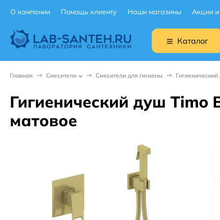
О компании
Помощь клиенту
Наши магазины
Акции и
Каталог
Главная
Смесители
Смесители для гигиены
Гигиенический 
Гигиенический душ Timo B
матовое