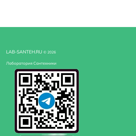
Модель
7189/17SM
Область применения
бытовая
Стандарт подводки
1/2"
LAB-SANTEH.RU
© 2026
Лаборатория Сантехники