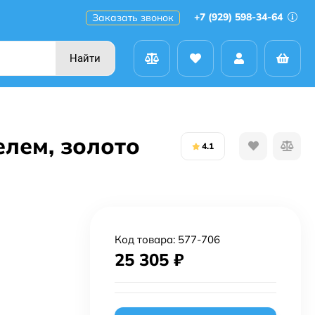
+7 (929) 598-34-64
Заказать звонок
Найти
елем, золото
4.1
Код товара:
577-706
25 305
₽