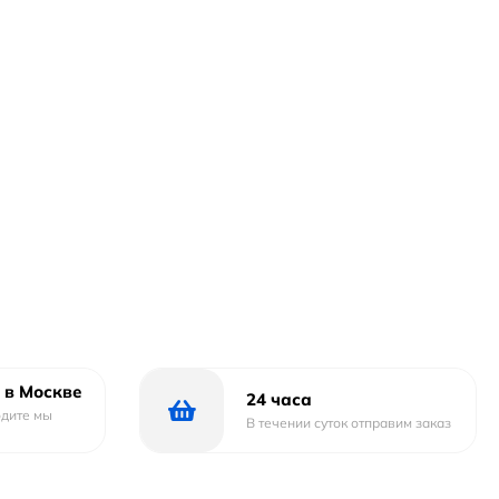
 в Москве
24 часа
одите мы
В течении суток отправим заказ