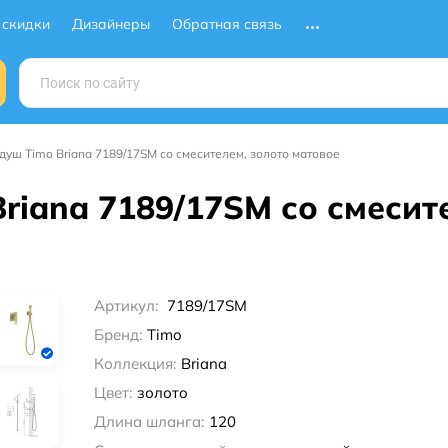
 скидки
Дизайнеры
Обратная связь
душ Timo Briana 7189/17SM со смесителем, золото матовое
riana 7189/17SM со смесит
Артикул:
7189/17SM
Бренд:
Timo
Коллекция:
Briana
Цвет:
золото
Длина шланга:
120