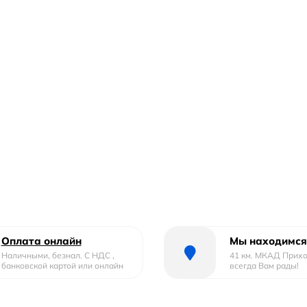
Оплата онлайн
Мы находимся
Наличными, безнал. С НДС ,
41 км. МКАД Прих
банковской картой или онлайн
всегда Вам рады!