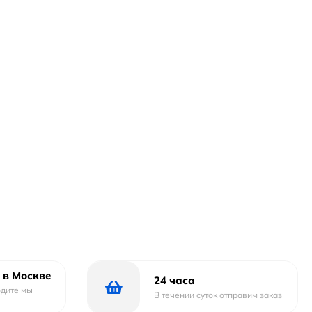
 в Москве
24 часа
одите мы
В течении суток отправим заказ