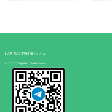
В комплекте поставки:
Душевой лоток.
Самоклеящаяся гидроизоляционная фолия.
Регулируемые опоры (ножки).
Комплект крепления (нейлоновые дюбеля и шурупы)
Решетка из нержавеющей стали.
Пластиковый ключ для поднятия нержавеющей реше
LAB-SANTEH.RU
Монтажная инструкция по установке.
© 2026
Лаборатория Сантехники