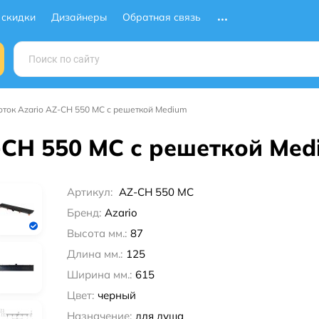
 скидки
Дизайнеры
Обратная связь
ток Azario AZ-CH 550 MC с решеткой Medium
-CH 550 MC с решеткой Med
Артикул:
AZ-CH 550 MC
Бренд:
Azario
Высота мм.:
87
Длина мм.:
125
Ширина мм.:
615
Цвет:
черный
Назначение:
для душа