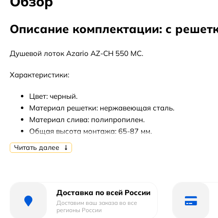
Обзор
Описание комплектации: с решет
Душевой лоток Azario AZ-CH 550 MC.
Характеристики:
Цвет: черный.
Материал решетки: нержавеющая сталь.
Материал слива: полипропилен.
Общая высота монтажа: 65-87 мм.
Сток воды: 40 л/мин.
Читать далее
Комбинированный сифон: гидрозатвор + сухой затв
Вид решетки: перфорированная.
Направление выпуска: горизонтальный.
Монтаж: около стены (в пол).
Доставка по всей России
Сточная труба: 40 мм.
Доставим ваш заказа во все
регионы России
Максимальная нагрузка до 300 кг.