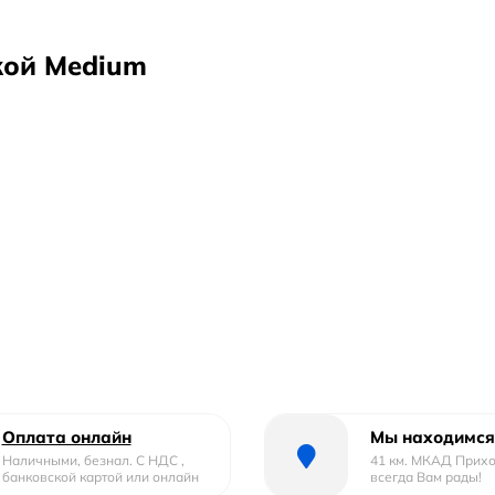
кой Medium
ор.
Оплата онлайн
Мы находимся
Наличными, безнал. С НДС ,
41 км. МКАД Прих
банковской картой или онлайн
всегда Вам рады!