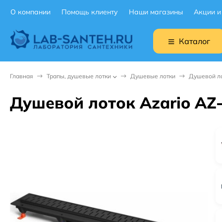
О компании
Помощь клиенту
Наши магазины
Акции и
Каталог
Главная
Трапы, душевые лотки
Душевые лотки
Душевой ло
Душевой лоток Azario AZ