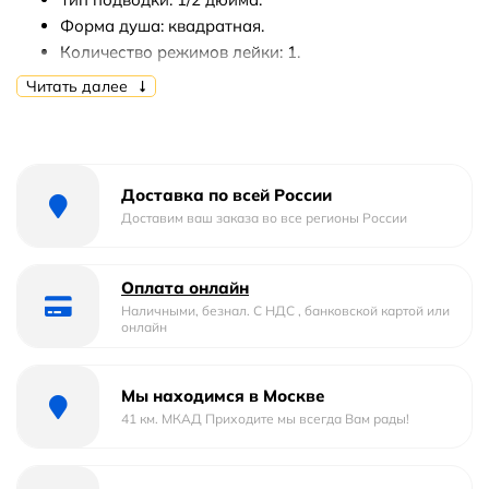
Форма душа: квадратная.
Количество режимов лейки: 1.
Длина шланга: 150 см.
Читать далее
Монтаж: на стену.
Количество монтажных отверстий: 2.
В комплекте поставки:
Доставка по всей России
Ручной душ.
Доставим ваш заказа во все регионы России
Штанга.
Душевой шланг.
Оплата онлайн
Держатель душа.
Наличными, безнал. С НДС , банковской картой или
Мыльница.
онлайн
Крепеж.
Мы находимся в Москве
41 км. МКАД Приходите мы всегда Вам рады!