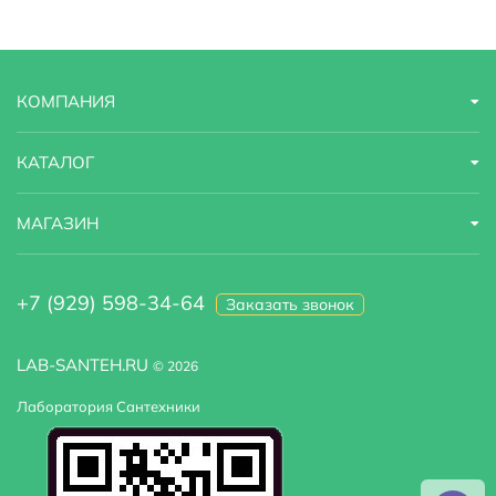
Тип
душевой уголок
Коллекция
Viva Lux
КОМПАНИЯ
Страна бренда
Финляндия
Гарантийный срок
1 год
КАТАЛОГ
Оснащение
сифон
МАГАЗИН
Область применения
бытовая
+7 (929) 598-34-64
Заказать звонок
Габариты
80x80x200
Глубина
80 м
LAB-SANTEH.RU
© 2026
Лаборатория Сантехники
Регулируемая ширина
да
Цвет поддона
Белый