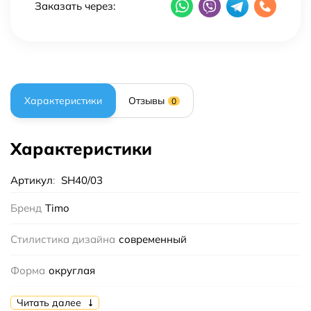
Заказать через:
Характеристики
Отзывы
0
Характеристики
Артикул
:
SH40/03
Бренд
Timo
Стилистика дизайна
современный
Форма
округлая
Длина шланга
150
Читать далее