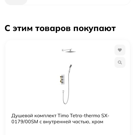
Модель
Tetra-thermo SX-0199/00SM
С этим товаров покупают
Область применения
бытовая
Оснащение
скрытая монтажная часть
Стандарт подводки
1/2"
Тропический (верхний) душ
Есть
Встраиваемая система
да
Душевой комплект Timo Tetra-thermo SX-
0179/00SM с внутренней частью, хром