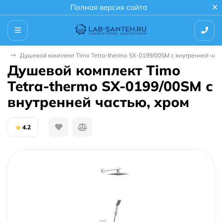
Полная версия сайта
мы
Душевой комплект Timo Tetra-thermo SX-0199/00SM с внутренней час
Душевой комплект Timo
Tetra-thermo SX-0199/00SM с
внутренней частью, хром
4.2