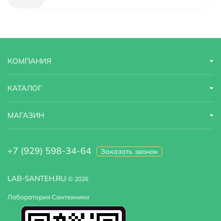
Модель
SX-4059/00-16SM
Область применения
бытовая
КОМПАНИЯ
Стандарт подводки
1/2"
Тропический (верхний) душ
Есть
КАТАЛОГ
Угловая конструкция
Нет
МАГАЗИН
Встраиваемая система
да
+7 (929) 598-34-64
Заказать звонок
LAB-SANTEH.RU
© 2026
Лаборатория Сантехники