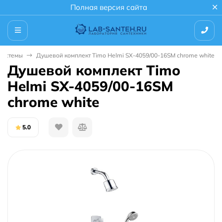
Полная версия сайта
системы
Душевой комплект Timo Helmi SX-4059/00-16SM chrome white
Душевой комплект Timo
Helmi SX-4059/00-16SM
chrome white
5.0