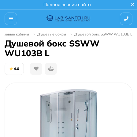
Полная версия сайта
Душевые кабины
Душевые боксы
Душевой бокс SSWW WU103B L
Душевой бокс SSWW
WU103B L
4.6