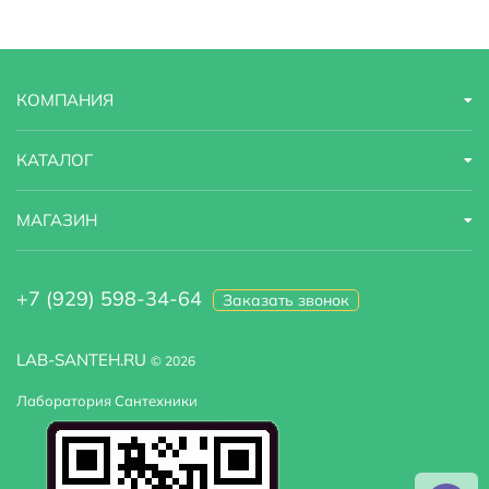
Зеркало
есть
Турецкая баня
нет, установка не предусмотрена
КОМПАНИЯ
Финская сауна
нет
Вентиляция
есть
КАТАЛОГ
Наличие крыши
закрытая, c крышей
МАГАЗИН
+7 (929) 598-34-64
Заказать звонок
LAB-SANTEH.RU
© 2026
Лаборатория Сантехники